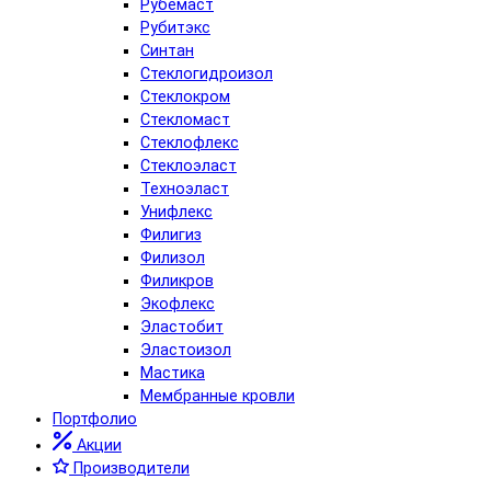
Рубемаст
Рубитэкс
Синтан
Стеклогидроизол
Стеклокром
Стекломаст
Стеклофлекс
Стеклоэласт
Техноэласт
Унифлекс
Филигиз
Филизол
Филикров
Экофлекс
Эластобит
Эластоизол
Мастика
Мембранные кровли
Портфолио
Акции
Производители