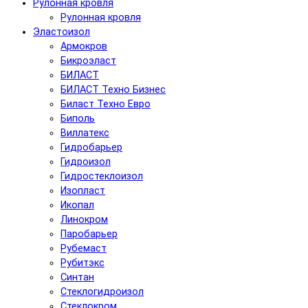
Рулонная кровля
Рулонная кровля
Эластоизол
Армокров
Бикроэласт
БИЛАСТ
БИЛАСТ Техно Бизнес
Биласт Техно Евро
Биполь
Виллатекс
Гидробарьер
Гидроизол
Гидростеклоизол
Изопласт
Икопал
Линокром
Паробарьер
Рубемаст
Рубитэкс
Синтан
Стеклогидроизол
Стеклокром