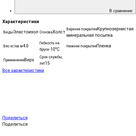
В сравнение
Характеристики
Крупнозернистая
Верхнее покрытие
Эластоизол
Холст
Виды
Основа
минеральная посыпка
Гибкость на
4.0
Пленка
Вес кг/кв.м
Нижнее покрытие
-10°С
брусе
Срок службы,
Верх
Применение
15
лет
Все характеристики
Поделиться
Поделиться