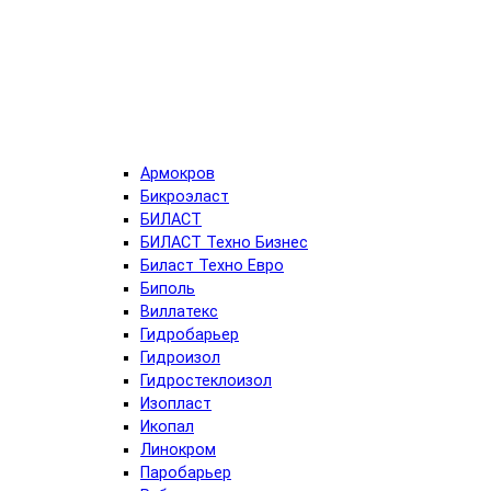
Армокров
Бикроэласт
БИЛАСТ
БИЛАСТ Техно Бизнес
Биласт Техно Евро
Биполь
Виллатекс
Гидробарьер
Гидроизол
Гидростеклоизол
Изопласт
Икопал
Линокром
Паробарьер