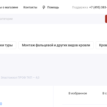
ы о магазине
Контакты
Помощь
Поддержка
+7 (495) 383
ки туры
Монтаж фальцевой и других видов кровли
Кро
Эластоизол ПРОФ ТКП – 4,0
В избранное
В 