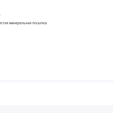
ь
истая минеральная посыпка