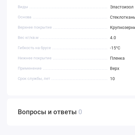
Виды
Эластоизол
Основа
Стеклоткан
Верхнее покрытие
Крупнозерн
Вес кг/кв.м
4.0
Гибкость на брусе
-15°С
Нижнее покрытие
Пленка
Применение
Верх
Срок службы, лет
10
Вопросы и ответы
0