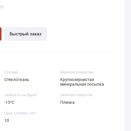
29
Быстрый заказ
Основа
Верхнее покрытие
Стеклоткань
Крупнозернистая
минеральная посыпка
Гибкость на брусе
Нижнее покрытие
-15°С
Пленка
Срок службы, лет
10