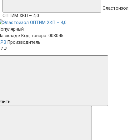
Эластоизол
ОПТИМ ХКП – 4,0
Популярный
На складе
Код товара: 003045
КРЗ
Производитель
67 ₽
упить