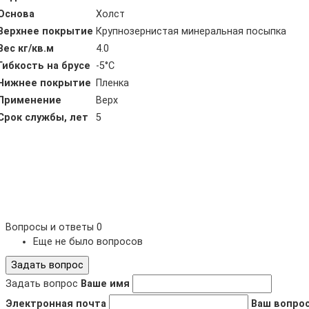
Основа
Холст
Верхнее покрытие
Крупнозернистая минеральная посыпка
Вес кг/кв.м
4.0
Гибкость на брусе
-5°С
Нижнее покрытие
Пленка
Применение
Верх
Срок службы, лет
5
Вопросы и ответы
0
Еще не было вопросов
Задать вопрос
Задать вопрос
Ваше имя
Электронная почта
Ваш вопро