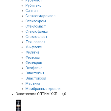
Рубемаст
Рубитэкс
Синтан
Стеклогидроизол
Стеклокром
Стекломаст
Стеклофлекс
Стеклоэласт
Техноэласт
Унифлекс
Филигиз
Филизол
Филикров
Экофлекс
Эластобит
Эластоизол
Мастика
Мембранные кровли
Эластоизол ОПТИМ ХКП – 4,0