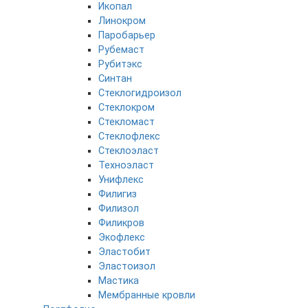
Икопал
Линокром
Паробарьер
Рубемаст
Рубитэкс
Синтан
Стеклогидроизол
Стеклокром
Стекломаст
Стеклофлекс
Стеклоэласт
Техноэласт
Унифлекс
Филигиз
Филизол
Филикров
Экофлекс
Эластобит
Эластоизол
Мастика
Мембранные кровли