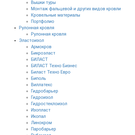
Вышки туры
Монтаж фальцевой и других видов кровли
Кровельные материалы
Портфолио
Рулонная кровля
Рулонная кровля
Эластоизол
Армокров
Бикроэласт
БИЛАСТ
БИЛАСТ Техно Бизнес
Биласт Техно Евро
Биполь
Виллатекс
Гидробарьер
Гидроизол
Гидростеклоизол
Изопласт
Икопал
Линокром
Паробарьер