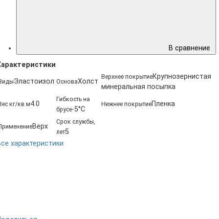
В сравнение
Характеристики
Крупнозернистая
Верхнее покрытие
Эластоизол
Холст
Виды
Основа
минеральная посыпка
Гибкость на
4.0
Пленка
Вес кг/кв.м
Нижнее покрытие
-5°С
брусе
Срок службы,
Верх
Применение
5
лет
Все характеристики