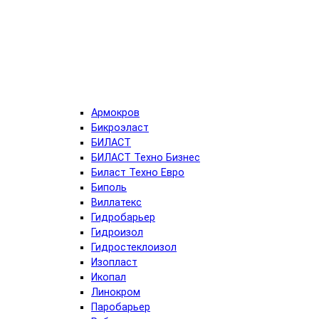
Армокров
Бикроэласт
БИЛАСТ
БИЛАСТ Техно Бизнес
Биласт Техно Евро
Биполь
Виллатекс
Гидробарьер
Гидроизол
Гидростеклоизол
Изопласт
Икопал
Линокром
Паробарьер