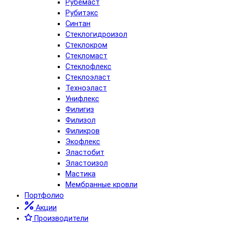
Рубемаст
Рубитэкс
Синтан
Стеклогидроизол
Стеклокром
Стекломаст
Стеклофлекс
Стеклоэласт
Техноэласт
Унифлекс
Филигиз
Филизол
Филикров
Экофлекс
Эластобит
Эластоизол
Мастика
Мембранные кровли
Портфолио
Акции
Производители