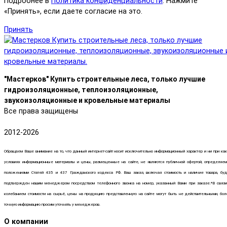
Подробнее в
Политика конфиденциальности
. Нажмите
«Принять», если даете согласие на это.
Принять
"Мастерков" Купить строительные леса, только лучшие
гидроизоляционные, теплоизоляционные,
звукоизоляционные и кровельные материалы
Все права защищены
2012-2026
Обращаем Ваше внимание на то, что данный интернет-сайт носит исключительно информационный характер и ни при ка
условиях информационные материалы и цены, размещенные на сайте, не являются публичной офертой, определяем
положениями Статей 435 и 437 Гражданского кодекса РФ. Ваш заказ, включая стоимость и наличие товара, буд
подтвержден нашим менеджером посредством телефонного звонка на номер, указанный Вами при заказе.*В связи
колебанием стоимости на сырьё, цены на продукцию представленную на сайте могут быть не действительными, бол
точную информацию просим уточнять у менеджеров.
О компании