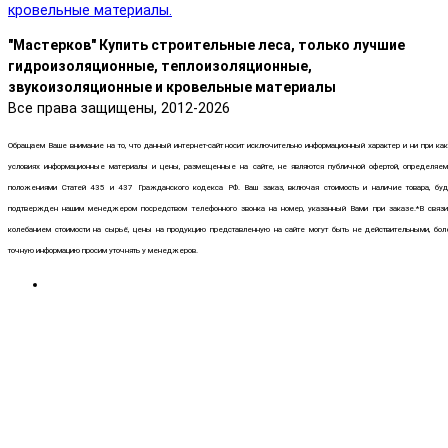
"Мастерков" Купить строительные леса, только лучшие
гидроизоляционные, теплоизоляционные,
звукоизоляционные и кровельные материалы
Все права защищены, 2012-2026
Обращаем Ваше внимание на то, что данный интернет-сайт носит исключительно информационный характер и ни при ка
условиях информационные материалы и цены, размещенные на сайте, не являются публичной офертой, определяем
положениями Статей 435 и 437 Гражданского кодекса РФ. Ваш заказ, включая стоимость и наличие товара, буд
подтвержден нашим менеджером посредством телефонного звонка на номер, указанный Вами при заказе.*В связи
колебанием стоимости на сырьё, цены на продукцию представленную на сайте могут быть не действительными, бол
точную информацию просим уточнять у менеджеров.