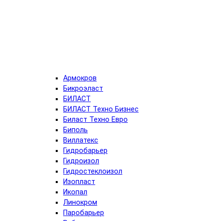
Армокров
Бикроэласт
БИЛАСТ
БИЛАСТ Техно Бизнес
Биласт Техно Евро
Биполь
Виллатекс
Гидробарьер
Гидроизол
Гидростеклоизол
Изопласт
Икопал
Линокром
Паробарьер