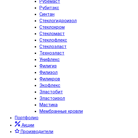
Рубемаст
Рубитэкс
Синтан
Стеклогидроизол
Стеклокром
Стекломаст
Стеклофлекс
Стеклоэласт
Техноэласт
Унифлекс
Филигиз
Филизол
Филикров
Экофлекс
Эластобит
Эластоизол
Мастика
Мембранные кровли
Портфолио
Акции
Производители